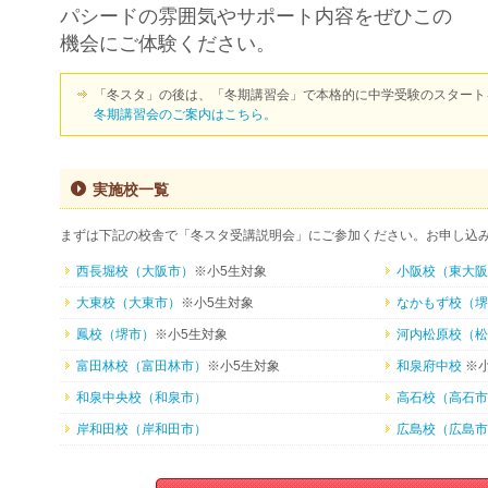
パシードの雰囲気やサポート内容をぜひこの
機会にご体験ください。
「冬スタ」の後は、「冬期講習会」で本格的に中学受験のスタート
冬期講習会のご案内はこちら。
実施校一覧
まずは下記の校舎で「冬スタ受講説明会」にご参加ください。お申し込
西長堀校（大阪市）
※小5生対象
小阪校（東大阪
大東校（大東市）
※小5生対象
なかもず校（堺
鳳校（堺市）
※小5生対象
河内松原校（松
富田林校（富田林市）
※小5生対象
和泉府中校
※小
和泉中央校（和泉市）
高石校（高石市
岸和田校（岸和田市）
広島校（広島市