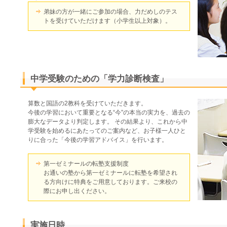
弟妹の方が一緒にご参加の場合、力だめしのテス
トを受けていただけます（小学生以上対象）。
中学受験のための「学力診断検査」
算数と国語の2教科を受けていただきます。
今後の学習において重要となる“今”の本当の実力を、過去の
膨大なデータより判定します。 その結果より、これから中
学受験を始めるにあたってのご案内など、お子様一人ひと
りに合った「今後の学習アドバイス」を行います。
第一ゼミナールの転塾支援制度
お通いの塾から第一ゼミナールに転塾を希望され
る方向けに特典をご用意しております。ご来校の
際にお申し出ください。
実施日時