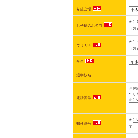
希望会場
例）
お子様のお名前
（姓
例）
フリガナ
（姓
学年
通学校名
※体
つな
電話番号
例）0
例）5
郵便番号
〒